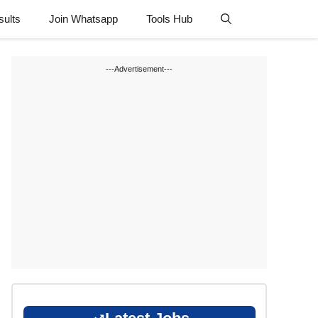
sults
Join Whatsapp
Tools Hub
---Advertisement---