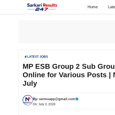
Skip
Home
Lat
to
content
LATEST JOBS
MP ESB Group 2 Sub Group
Online for Various Posts | 
July
By:
vermuapp@gmail.com
On: July 3, 2026